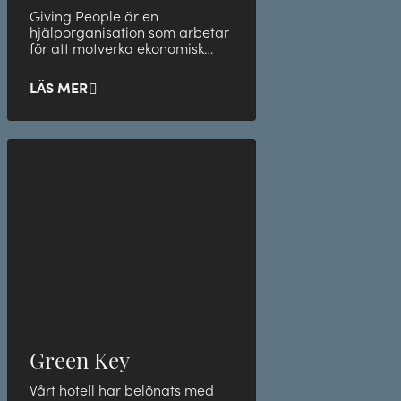
Giving People är en
hjälporganisation som arbetar
för att motverka ekonomisk
utsatthet och den
barnfattigdom som finns i
LÄS MER
Sverige.
Green Key
Vårt hotell har belönats med