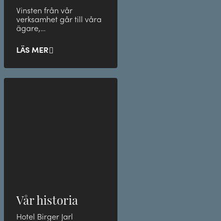
Vinsten från vår
verksamhet går till våra
ägare,
Immanuelskyrkan, som i
sin tur hjälper mindre
LÄS MER
privilegierade grupp
Vår historia
Hotel Birger Jarl