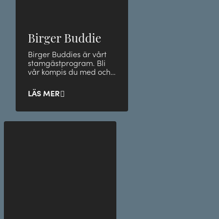
Birger Buddie
Birger Buddies är vårt
stamgästprogram. Bli
vår kompis du med och
ta del av unika
medlemsförmåner och
LÄS MER
rabatter.