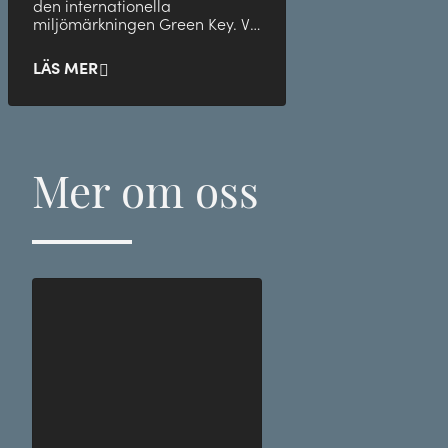
den internationella
miljömärkningen Green Key. Vi
jobbar aktivt med miljö- och
hållbarhetsfrågor, bland annat
LÄS MER
genom att följa Green Keys
omfattande kriterier. På så vis
bidrar du som gäst att ta
ansvar för miljön utan att
kompromissa med din
Mer om oss
upplevelse eller bekvämlighet
hos oss.