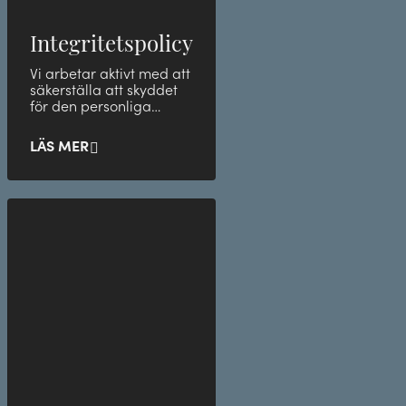
Integritetspolicy
Vi arbetar aktivt med att
säkerställa att skyddet
för den personliga
integriteten är stark
inom företaget.
LÄS MER