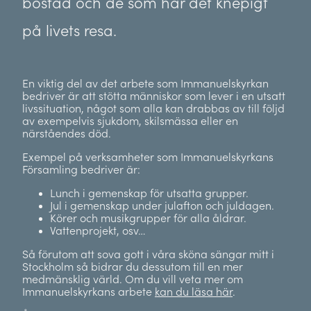
bostad och de som har det knepigt
på livets resa.
En viktig del av det arbete som Immanuelskyrkan
bedriver är att stötta människor som lever i en utsatt
livssituation, något som alla kan drabbas av till följd
av exempelvis sjukdom, skilsmässa eller en
närståendes död.
Exempel på verksamheter som Immanuelskyrkans
Församling bedriver är:
Lunch i gemenskap för utsatta grupper.
Jul i gemenskap under julafton och juldagen.
Körer och musikgrupper för alla åldrar.
Vattenprojekt, osv…
Så förutom att sova gott i våra sköna sängar mitt i
Stockholm så bidrar du dessutom till en mer
medmänsklig värld. Om du vill veta mer om
Immanuelskyrkans arbete
kan du läsa här
.