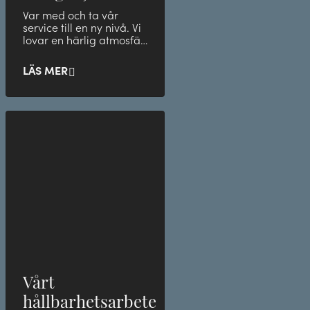
Var med och ta vår
service till en ny nivå. Vi
lovar en härlig atmosfär
med grymma
medarbetare. Se nedan
LÄS MER
för våra l
Vårt
hållbarhetsarbete