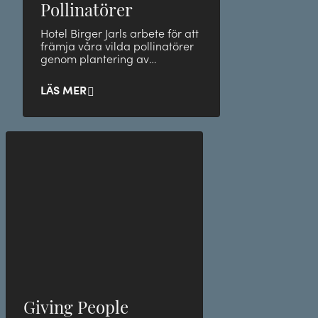
Pollinatörer
Hotel Birger Jarls arbete för att
främja våra vilda pollinatörer
genom plantering av
växtlighet där smådjur och
kryp trivs bäst!
LÄS MER
Giving People