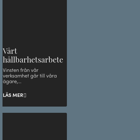
Vårt
hållbarhetsarbete
Vinsten från vår
verksamhet går till våra
ägare,
Immanuelskyrkan, som i
sin tur hjälper mindre
LÄS MER
privilegierade grupp