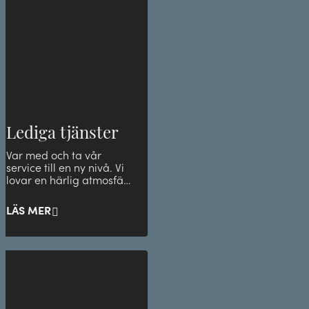
Lediga tjänster
Var med och ta vår
service till en ny nivå. Vi
lovar en härlig atmosfär
med grymma
medarbetare. Se nedan
LÄS MER
för våra l