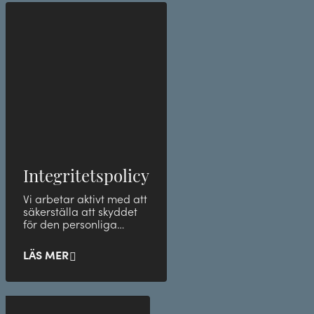
Integritetspolicy
Vi arbetar aktivt med att
säkerställa att skyddet
för den personliga
integriteten är stark
inom företaget.
LÄS MER