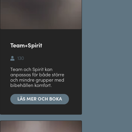
Team+Spirit
130
Team och Spirit kan
anpassas för både större
och mindre grupper med
bibehållen komfort.
LÄS MER OCH BOKA