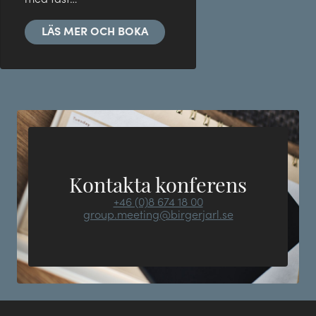
LÄS MER OCH BOKA
Kontakta konferens
+46 (0)8 674 18 00
group.meeting@birgerjarl.se