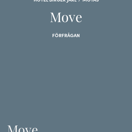
HOTEL BIRGER JARL
/
MÖTAS
Move
FÖRFRÅGAN
Move