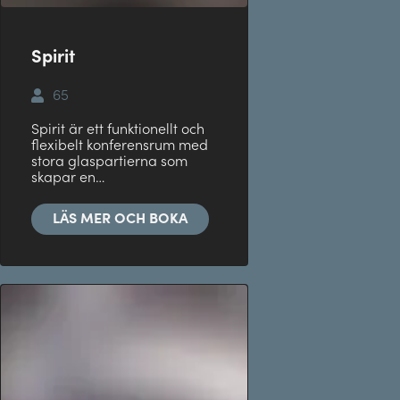
Spirit
65
Spirit är ett funktionellt och
flexibelt konferensrum med
stora glaspartierna som
skapar en…
LÄS MER OCH BOKA