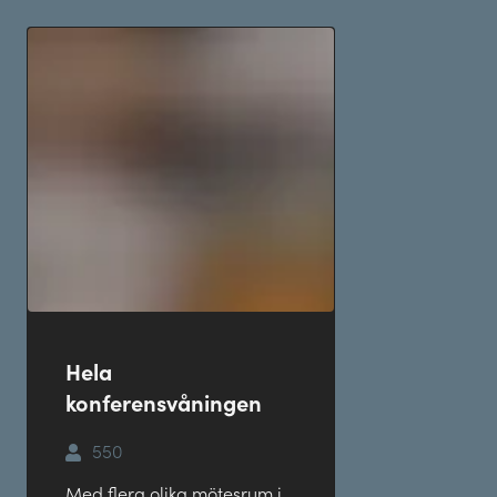
Hela
konferensvåningen
550
Med flera olika mötesrum i