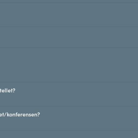
ellet?
llet/konferensen?