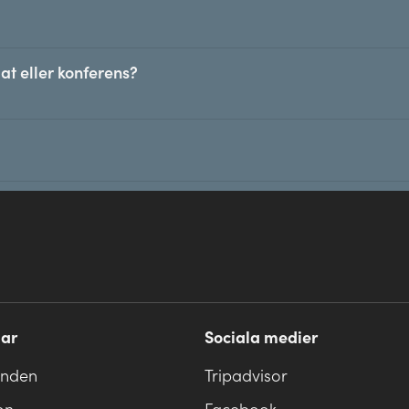
at eller konferens?
ar
Sociala medier
anden
Tripadvisor