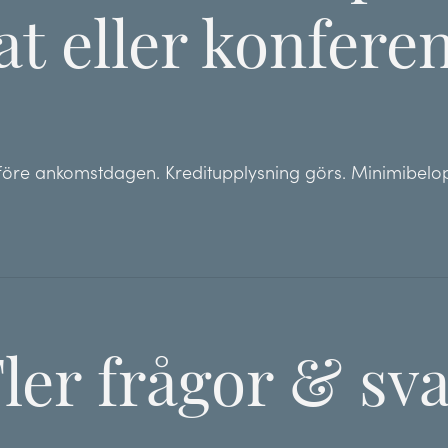
t eller konfere
s före ankomstdagen. Kreditupplysning görs. Minimibelop
ler frågor & sv