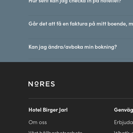
Hur sent kan jag checka in på hotellet?
Går det att få en faktura på mitt boende, m
Kan jag ändra/avboka min bokning?
Hotel Birger Jarl
Genväg
Om oss
Erbjud